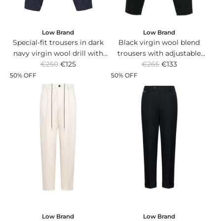
Low Brand
Low Brand
Black virgin wool blend
Special-fit trousers in dark
trousers with adjustable
navy virgin wool drill with
R
R
buckle waist belt.
€265
€133
double pleats and elasticated
€250
€125
e
e
waistband.
50% OFF
50% OFF
g
g
u
u
l
l
a
a
r
r
p
p
r
r
i
i
c
c
e
e
Low Brand
Low Brand