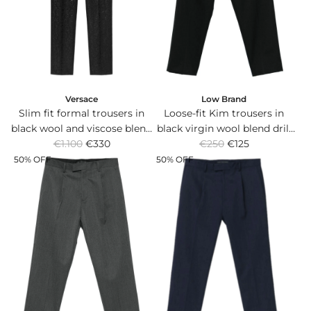
r
r
i
i
c
c
e
e
Versace
Low Brand
Slim fit formal trousers in
Loose-fit Kim trousers in
black wool and viscose blend
black virgin wool blend drill
R
R
with leopard lurex pattern.
€1.100
€330
with front pleats.
€250
€125
e
e
50% OFF
50% OFF
g
g
u
u
l
l
a
a
r
r
p
p
r
r
i
i
c
c