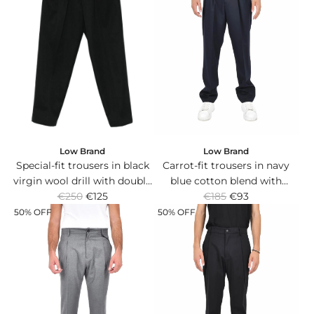
a
a
r
r
p
p
r
r
i
i
c
c
e
e
Low Brand
Low Brand
Special-fit trousers in black
Carrot-fit trousers in navy
virgin wool drill with double
blue cotton blend with
R
R
pleat and elasticated
€250
€125
double pleats.
€185
€93
e
e
waistband.
50% OFF
50% OFF
g
g
u
u
l
l
a
a
r
r
p
p