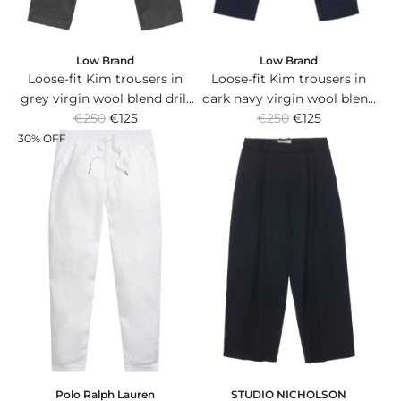
e
e
Low Brand
Low Brand
Loose-fit Kim trousers in
Loose-fit Kim trousers in
grey virgin wool blend drill
dark navy virgin wool blend
R
R
with front pleats.
€250
€125
drill with front darts.
€250
€125
e
e
30% OFF
g
g
u
u
l
l
a
a
r
r
p
p
r
r
i
i
c
c
e
e
Polo Ralph Lauren
STUDIO NICHOLSON