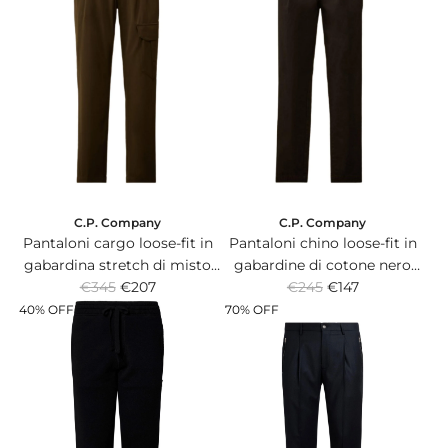
l
l
a
a
r
r
p
p
r
r
i
i
c
c
e
e
C.P. Company
C.P. Company
Pantaloni cargo loose-fit in
Pantaloni chino loose-fit in
gabardina stretch di misto
gabardine di cotone nero
R
R
lana color verde edera con
€345
€207
con doppia pince frontale.
€245
€147
e
e
doppia pince.
40% OFF
70% OFF
g
g
u
u
l
l
a
a
r
r
p
p