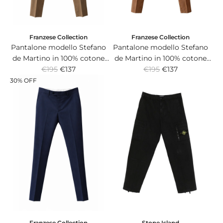
e
e
Franzese Collection
Franzese Collection
Pantalone modello Stefano
Pantalone modello Stefano
de Martino in 100% cotone
de Martino in 100% cotone
R
R
Italiano super light beige.
€195
€137
Italiano super light marrone
€195
€137
e
e
chiaro.
30% OFF
g
g
u
u
l
l
a
a
r
r
p
p
r
r
i
i
c
c
e
e
Franzese Collection
Stone Island