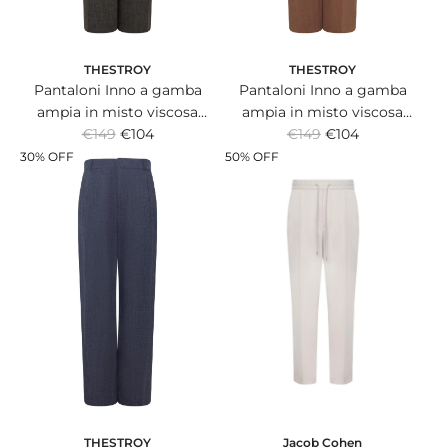
e
e
THESTROY
THESTROY
Pantaloni Inno a gamba
Pantaloni Inno a gamba
ampia in misto viscosa
ampia in misto viscosa
R
R
stretch grigio scuro con
€149
€104
stretch color mattone con
€149
€104
e
e
doppia pince.
doppia pince.
30% OFF
50% OFF
g
g
u
u
l
l
a
a
r
r
p
p
r
r
i
i
c
c
e
e
Jacob Cohen
THESTROY