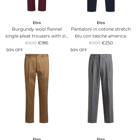
e
e
Etro
Etro
Pantaloni in cotone stretch
Burgundy wool flannel
blu con tasche america.
single pleat trousers with zip
R
R
€500
€250
€620
pockets.
€186
e
e
50% OFF
50% OFF
g
g
u
u
l
l
a
a
r
r
p
p
r
r
i
i
c
c
e
e
Etro
Etro