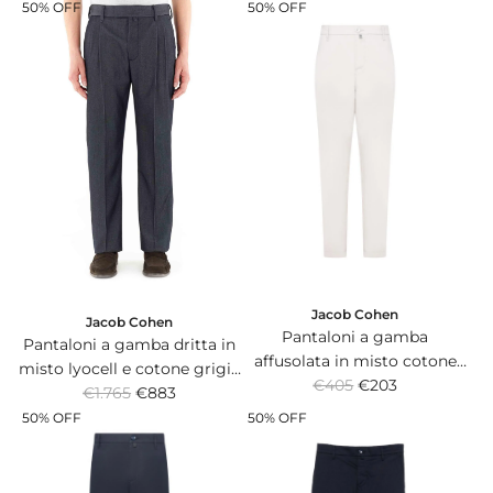
e
e
50% OFF
50% OFF
g
g
u
u
l
l
a
a
r
r
p
p
r
r
i
i
c
c
e
e
Jacob Cohen
Jacob Cohen
Pantaloni a gamba
Pantaloni a gamba dritta in
affusolata in misto cotone
misto lyocell e cotone grigio
R
grigio perla con patch logo
€405
€203
R
con pince sul davanti.
€1.765
€883
e
sul retro.
e
50% OFF
50% OFF
g
g
u
u
l
l