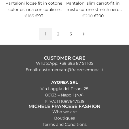
Pantaloni loose fit in cotone
Pantaloni slim carrot-fit in
color ostrica con coulisse
misto cotone stretch nero
R
R
€185
alla vita.
€93
con pince frontale singola e
€200
€100
e
e
vita elasticizzata.
g
g
1
2
3
u
u
l
l
a
a
r
r
CUSTOMER CARE
p
p
WhatsApp:
+39 393 87 51 105
r
r
Email:
customercare@franzesemoda.it
i
i
c
c
AYOREA SRL
e
e
Via Loggia dei Pisani 25
80133 – Napoli (NA)
P.IVA: IT10876471219
MICHELE FRANCESE FASHION
Who we are
Boutiques
Terms and Conditions