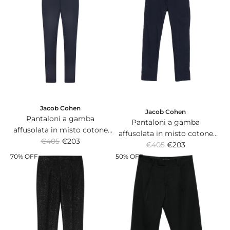
a
a
r
r
p
p
r
r
i
i
c
c
e
e
Jacob Cohen
Jacob Cohen
Pantaloni a gamba
Pantaloni a gamba
affusolata in misto cotone
affusolata in misto cotone
R
blu navy con patch logo sul
€405
€203
R
blu notte con patch logo sul
€405
€203
e
retro.
e
retro.
70% OFF
50% OFF
g
g
u
u
l
l
a
a
r
r
p
p