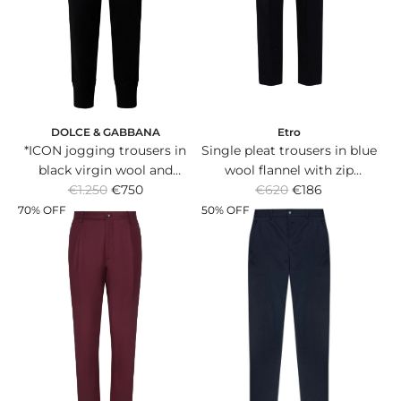
r
r
i
i
c
c
e
e
DOLCE & GABBANA
Etro
*ICON jogging trousers in
Single pleat trousers in blue
black virgin wool and
wool flannel with zip
R
R
cashmere knit with logo
€1.250
€750
€620
pockets.
€186
e
e
plaque.
70% OFF
50% OFF
g
g
u
u
l
l
a
a
r
r
p
p
r
r
i
i
c
c