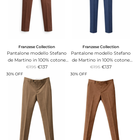
r
r
i
i
c
c
e
e
Franzese Collection
Franzese Collection
Pantalone modello Stefano
Pantalone modello Stefano
de Martino in 100% cotone
de Martino in 100% cotone
R
R
Italiano super light marrone
€195
€137
Italiano super light blu.
€195
€137
e
e
scuro.
30% OFF
30% OFF
g
g
u
u
l
l
a
a
r
r
p
p
r
r
i
i
c
c