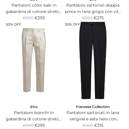
Pantaloni color kaki in
Pantaloni sartoriali doppia
gabardina di cotone stretch
pince in lana grigia con vita
R
R
con pince frontale e tasche
€590
€295
elasticizzata e bottone
€550
€275
e
e
con zip.
Pegaso.
50% OFF
30% OFF
g
g
u
u
l
l
a
a
r
r
p
p
r
r
i
i
c
c
e
e
Etro
Franzese Collection
Pantaloni bianchi in
Pantaloni sartoriali in lana
gabardina di cotone stretch
vergine e seta nera con
R
R
con pince frontale e tasche
€590
€295
banda in raso in vita.
€450
€315