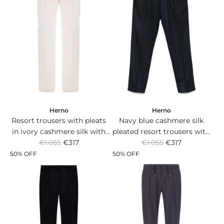
a
a
r
r
p
p
r
r
i
i
c
c
e
e
Herno
Herno
Resort trousers with pleats
Navy blue cashmere silk
in ivory cashmere silk with
pleated resort trousers with
R
R
drawstring waist.
€1.055
€317
drawstring waist.
€1.055
€317
e
e
50% OFF
50% OFF
g
g
u
u
l
l
a
a
r
r
p
p