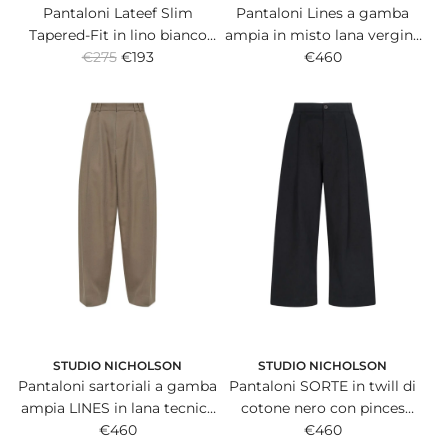
Pantaloni Lateef Slim
Pantaloni Lines a gamba
Tapered-Fit in lino bianco
ampia in misto lana vergine
R
con coulisse regolabile in
€275
€193
nera con doppia pince.
€460
e
vita.
g
u
l
a
r
p
r
i
c
e
STUDIO NICHOLSON
STUDIO NICHOLSON
Pantaloni sartoriali a gamba
Pantaloni SORTE in twill di
ampia LINES in lana tecnica
cotone nero con pinces
verde con doppia pince.
€460
frontali e gamba dritta
€460