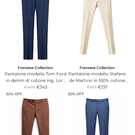
Franzese Collection
Franzese Collection
Pantalone modello Stefano
Pantalone modello Tom Ford
de Martino in 100% cotone
in denim di cotone Ing. Loro
R
R
Italiano super light panna.
€195
€137
Piana & C interamente cucito
€490
€343
e
e
a mano.
30% OFF
30% OFF
g
g
u
u
l
l
a
a
r
r
p
p