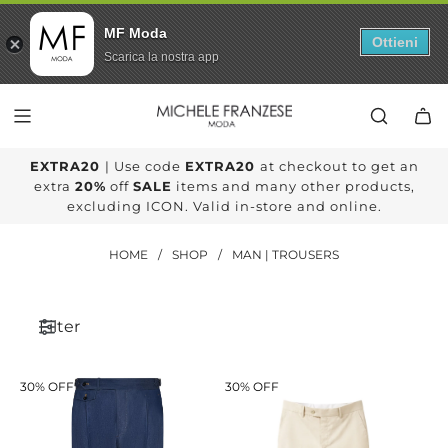
MF Moda
Ottieni
Scarica la nostra app
SKIP
TO
CONTENT
EXTRA20
| Use code
EXTRA20
at checkout to get an
extra
20%
off
SALE
items and many other products,
excluding ICON. Valid in-store and online.
HOME
/
SHOP
/
MAN | TROUSERS
Filter
30% OFF
30% OFF