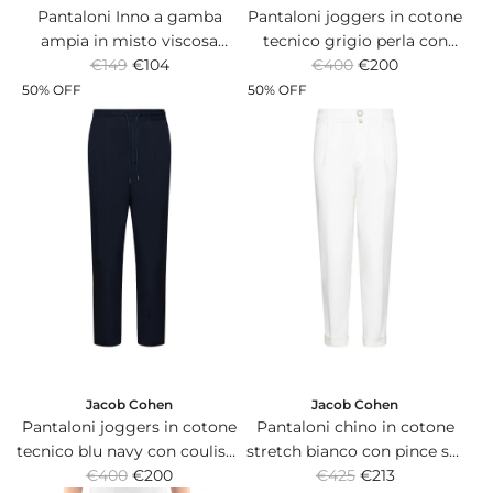
Pantaloni joggers in cotone
Pantaloni Inno a gamba
tecnico grigio perla con
ampia in misto viscosa
R
R
coulisse alla vita.
€400
€200
stretch blu con doppia pince.
€149
€104
e
e
50% OFF
50% OFF
g
g
u
u
l
l
a
a
r
r
p
p
r
r
i
i
c
c
e
e
Jacob Cohen
Jacob Cohen
Pantaloni joggers in cotone
Pantaloni chino in cotone
tecnico blu navy con coulisse
stretch bianco con pince sul
R
R
€400
alla vita.
€200
davanti e orlo risvoltato.
€425
€213