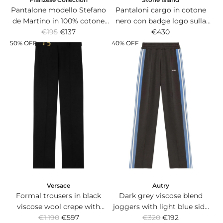
Pantalone modello Stefano
Pantaloni cargo in cotone
de Martino in 100% cotone
nero con badge logo sulla
R
Italiano super light blu.
€195
€137
gamba sinistra.
€430
e
50% OFF
40% OFF
g
u
l
a
r
p
r
i
c
e
Versace
Autry
Formal trousers in black
Dark grey viscose blend
viscose wool crepe with
joggers with light blue side
R
R
Heritage belt at the waist.
€1.190
€597
stripes and logo on the front.
€320
€192