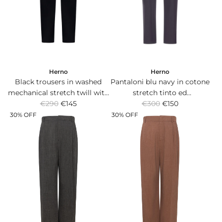
r
r
i
i
c
c
e
e
Herno
Herno
Black trousers in washed
Pantaloni blu navy in cotone
mechanical stretch twill with
stretch tinto ed
R
R
elasticated drawstring
€290
€145
impermeabilizzato con vita
€300
€150
e
e
waistband.
elasticizzata.
30% OFF
30% OFF
g
g
u
u
l
l
a
a
r
r
p
p
r
r
i
i
c
c