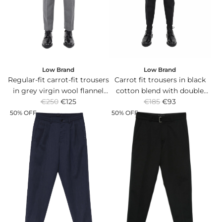
r
r
i
i
c
c
e
e
Low Brand
Low Brand
Regular-fit carrot-fit trousers
Carrot fit trousers in black
in grey virgin wool flannel
cotton blend with double
R
R
with double front pleats.
€250
€125
€185
pleats.
€93
e
e
50% OFF
50% OFF
g
g
u
u
l
l
a
a
r
r
p
p
r
r
i
i
c
c
e
e