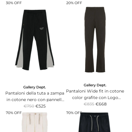
e
e
con zip.
30% OFF
20% OFF
g
g
u
u
l
l
a
a
r
r
p
p
r
r
i
i
c
c
e
e
Gallery Dept.
Gallery Dept.
Pantaloni Wide fit in cotone
Pantaloni della tuta a zampa
color grafite con Logo
in cotone nero con pannelli
R
FRENCH DÉPT. in rilievo.
€835
€668
R
laterali a contrasto e logo.
€750
€525
e
e
70% OFF
70% OFF
g
g
u
u
l
l