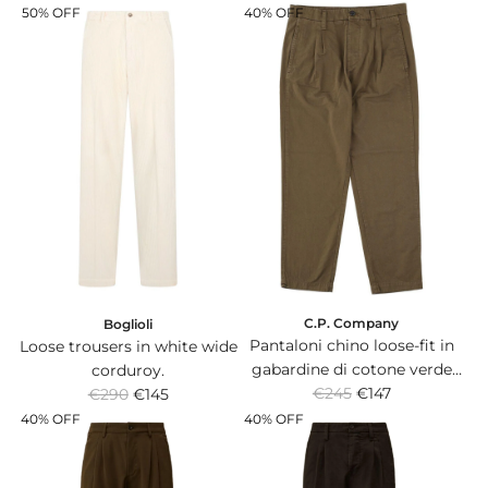
e
e
50% OFF
40% OFF
g
g
u
u
l
l
a
a
r
r
p
p
r
r
i
i
c
c
e
e
C.P. Company
Boglioli
Pantaloni chino loose-fit in
Loose trousers in white wide
gabardine di cotone verde
corduroy.
R
R
oliva con doppia pince
€245
€147
€290
€145
e
e
frontale.
40% OFF
40% OFF
g
g
u
u