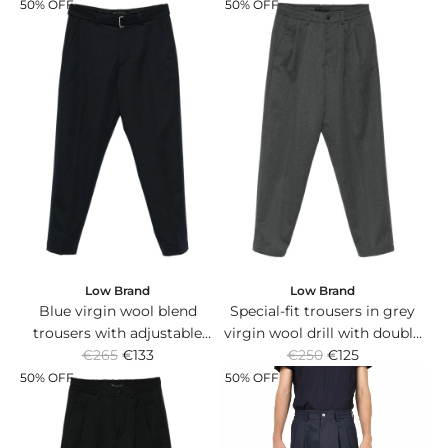
ampia.
50% OFF
50% OFF
Low Brand
Low Brand
Blue virgin wool blend
Special-fit trousers in grey
trousers with adjustable
virgin wool drill with double
R
R
buckle waist belt.
€265
€133
pleat and elasticated
€250
€125
e
e
waistband.
50% OFF
50% OFF
g
g
u
u
l
l