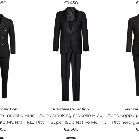
 bianco ottico e
450
170s super light black.
€1.450
170s super lig
€
ro.
Collection
Franzes
Franzese Collection
to modello Brad
Abito doppiop
Abito smoking modello Brad
R KID
Pitt nero ge
Pitt in Super 150's Native Merino
oro Piana&C.
850
tessuto moov
€
Wool nero con rever a scialle.
€2.500
Pi