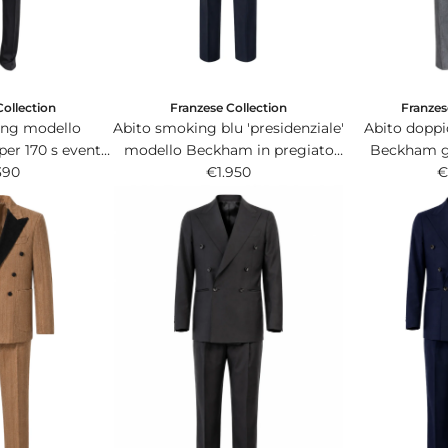
e
Collection
Franzese Collection
Franzes
ing modello
Abito smoking blu 'presidenziale'
Abito dopp
er 170 s event
modello Beckham in pregiato
Beckham gr
 con panciotto
390
tessuto Tasmanian 200s.
€1.950
cotone e li
€
petto.
Pi