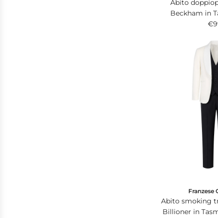
Abito doppio
Beckham in T
Dolcevita, Fra
€9
Delfino b
Franzese 
Abito smoking t
Billioner in Tas