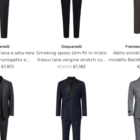
i
i
c
c
e
e
Franzes
ared2
Dsquared2
Abito smoki
lana e seta nera
Smoking sposo slim-fit in misto
modello Beckh
monopetto e
fresco lana vergine stretch con
R
in pregiatissi
€
 classici.
€1.813
blazer monopetto e dettagli in
€1.690
€1.183
e
S
raso.
g
u
l
a
r
p
r
i
c