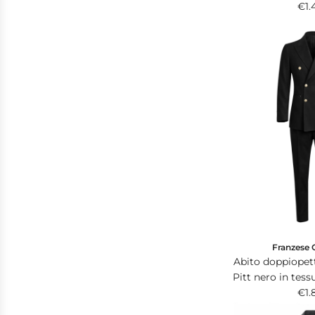
170s super light
€1.
ne
Franzese 
Abito doppiopet
Pitt nero in tessuto MOHAI
24 di Ing. L
€1.