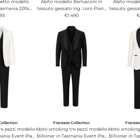
petto modello
Abito modello Berlusconi in
Abito model
asmania 200s
tessuto gessato Ing. Loro Piana
tessuto gessa
telli Tallia di
95
& C. 150s Australis grigio scuro.
€1.490
& C. 150s A
€
lu royal.
Collection
Franzese Collection
Franzes
re pezzi modello
Abito smoking tre pezzi modello
Abito smoking
mania Event Plas
Billioner in Tasmania Event Plas
Billioner in T