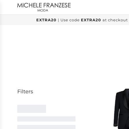
SKIP
TO
CONTENT
EXTRA20
| Use code
EXTRA20
at checkout 