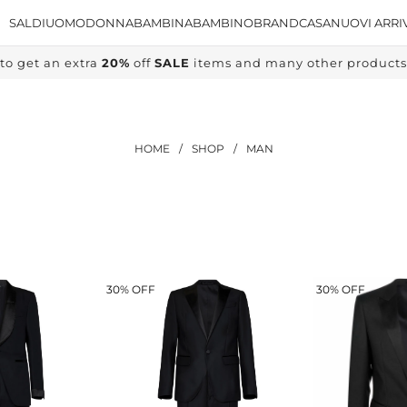
SALDI
UOMO
DONNA
BAMBINA
BAMBINO
BRAND
CASA
NUOVI ARRI
to get an extra
20%
off
SALE
items and many other products, 
HOME
/
SHOP
/
MAN
30% OFF
30% OFF