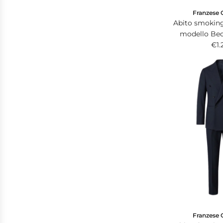
Franzese 
Abito smokin
modello Be
cioccolato in
€1.
tessuto che
Franzese 