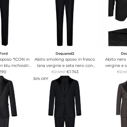
Ds
Ford
Dsquared2
Abito nero 
sposo *ICON in
Abito smoking sposo in fresco
vergine e 
in blu inchiostro
lana vergine e seta nero con
R
R
monopetto co
€2.4
 monopetto.
290
blazer monopetto.
€2.490
€1.743
e
e
30% OFF
g
g
u
u
l
l
a
a
r
r
p
p
r
r