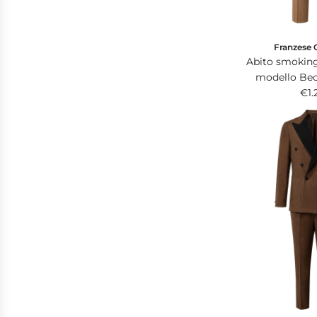
Franzese 
Abito smokin
modello Be
champagne in 
€1.
tessuto che