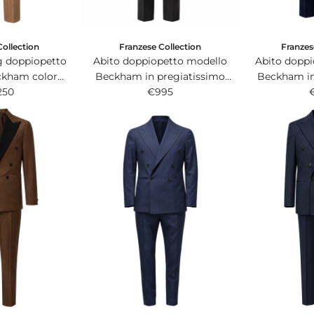
Collection
Franzese Collection
Franzes
g doppiopetto
Abito doppiopetto modello
Abito dopp
ckham color
Beckham in pregiatissimo
Beckham in
pregiatissimo
250
tessuto super 200s Zignone
€995
tessuto sup
vron Solaro.
Event Plus nero.
Event