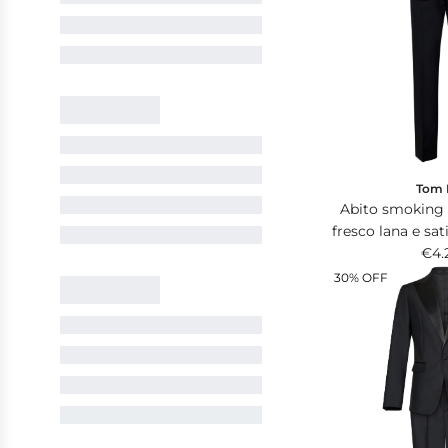
Tom 
Abito smoking 
fresco lana e sat
con giacca
€4.
30% OFF