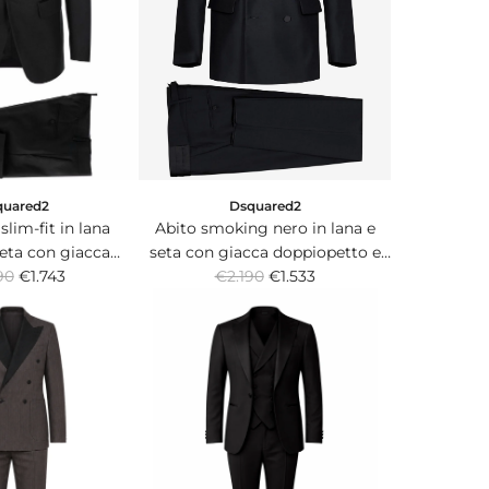
quared2
Dsquared2
slim-fit in lana
Abito smoking nero in lana e
seta con giacca
seta con giacca doppiopetto e
R
n rever in satin.
90
€1.743
pantaloni con fascia in satin.
€2.190
€1.533
e
g
u
l
a
r
p
r