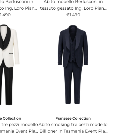
lo Berlusconi in
Abito modello Berlusconi in
to Ing. Loro Piana
tessuto gessato Ing. Loro Piana
ustralis grigio.
1.490
& C. 150s Australis blu.
€1.490
e Collection
Franzese Collection
 tre pezzi modello
Abito smoking tre pezzi modello
asmania Event Plas
Billioner in Tasmania Event Plas