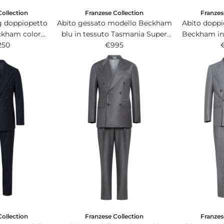
Collection
Franzese Collection
Franzes
g doppiopetto
Abito gessato modello Beckham
Abito dopp
ckham color
blu in tessuto Tasmania Super
Beckham in
 pregiatissimo
250
120s Vitale Barberis Canonico.
€995
Dolcevita, F
vron Solaro.
Delfino
Collection
Franzese Collection
Franzes