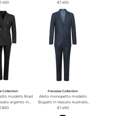
ht bianco ottico e
1.450
170s super light blu
€1.450
nero.
presidenziale.
e Collection
Franzese Collection
etto modello Brad
Abito monopetto modello
ssato argento in
Bugatti in tessuto Australis
ing di Ing. Loro
1.850
super 150s merino wool blu
€1.490
ana&C.
gessato.