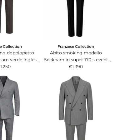
i
c
e
e Collection
Franzese Collection
ng doppiopetto
Abito smoking modello
am verde Inglese
Beckham in super 170 s event
mo tessuto chevron
1.250
plus nero con panciotto
€1.390
olaro.
doppiopetto.