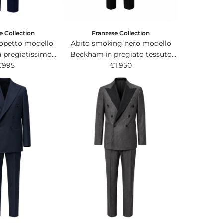
e Collection
Franzese Collection
iopetto modello
Abito smoking nero modello
 pregiatissimo
Beckham in pregiato tessuto
er 200s Zignone
€995
Tasmanian 200s.
€1.950
 Plus blu.