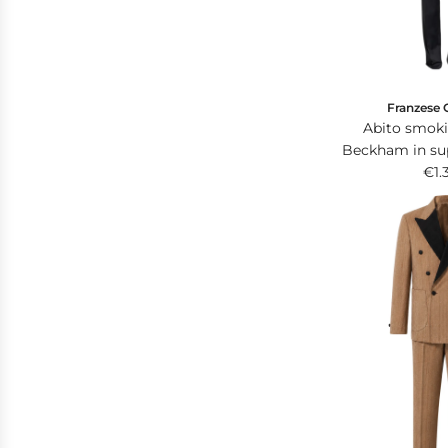
e
Franzese 
Abito smok
Beckham in sup
plus blu notte
€1.
doppio