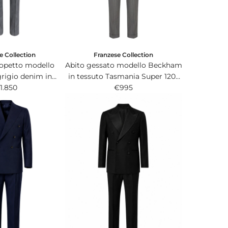
e Collection
Franzese Collection
iopetto modello
Abito gessato modello Beckham
igio denim in
in tessuto Tasmania Super 120s
no di Ing. Loro
1.850
Vitale Barberis Canonico grigio
€995
ana&C.
royal.