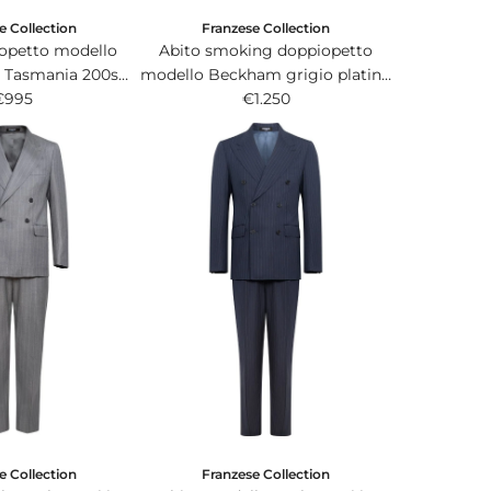
e Collection
Franzese Collection
iopetto modello
Abito smoking doppiopetto
 Tasmania 200s
modello Beckham grigio platino
ratelli Tallia di
€995
in pregiatissimo tessuto chevron
€1.250
 blu royal.
Solaro.
e Collection
Franzese Collection